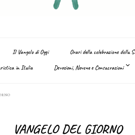
Il Vangelo di Oggi
Orari della celebrazione della 
istica in Italia
Devozioni, Novene e Consacrazioni
’ Immacolata
IORNO
Tutte le devozioni
Sacro Cuore di Gesù (Giugno)
VANGELO DEL GIORNO