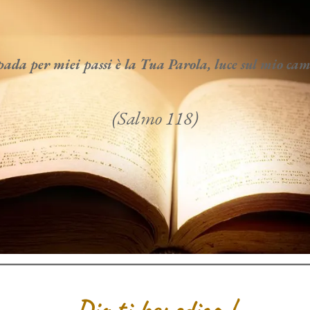
da per miei passi è la Tua Parola, luce sul mio c
(Salmo 118)
Dio ti benedica !