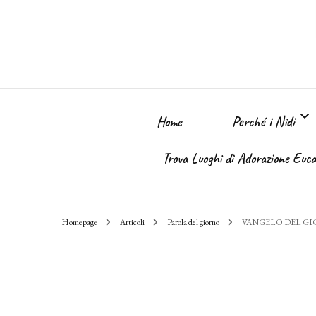
Home
Perché i Nidi
Trova Luoghi di Adorazione Eucar
Perché i Nidi dell
Homepage
Articoli
Parola del giorno
VANGELO DEL G
Il sogno
Chi Sono