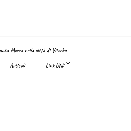
Santa Messa nella città di Viterbo
Articoli
Link Utili
Link Utili
Sante Messe on-line e in TV