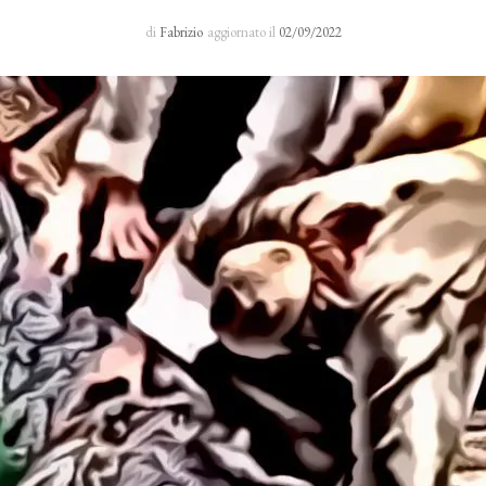
Sacro Manto
di
Fabrizio
aggiornato il
02/09/2022
Rosario 24 H
I primi cinque sabati del mese
Novena al Volto Santo
Via Crucis
Richieste di preghiera
Testimonianze