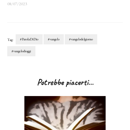
08/07/2023
#ParolaDiDio
#vangelo
#vangelodelgiorno
Tag:
#vangelodioggi
Navigazione
articoli
Potrebbe piacerti...