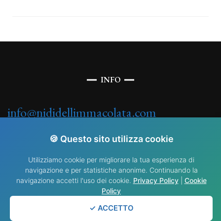
INFO
info@nididellimmacolata.com
🍪 Questo sito utilizza cookie
Utilizziamo cookie per migliorare la tua esperienza di
navigazione e per statistiche anonime. Continuando la
navigazione accetti l'uso dei cookie.
Privacy Policy
|
Cookie
Policy
© Copyright 2025 . By Fabrizio. Tutti i diritti riservati.
Blossom Fashion |
Sviluppato da
Blossom Themes
. Powered by
WordPress
.
Privacy policy
✓ ACCETTO