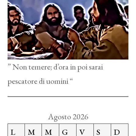
” Non temere; d’ora in poi sarai
pescatore di uomini “
Agosto 2026
L
M
M
G
V
S
D