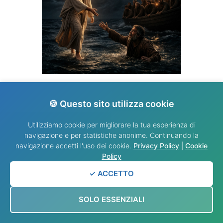
VANGELO DEL GIORNO
🍪 Questo sito utilizza cookie
Utilizziamo cookie per migliorare la tua esperienza di
navigazione e per statistiche anonime. Continuando la
navigazione accetti l'uso dei cookie.
Privacy Policy
|
Cookie
Policy
✓ ACCETTO
SOLO ESSENZIALI