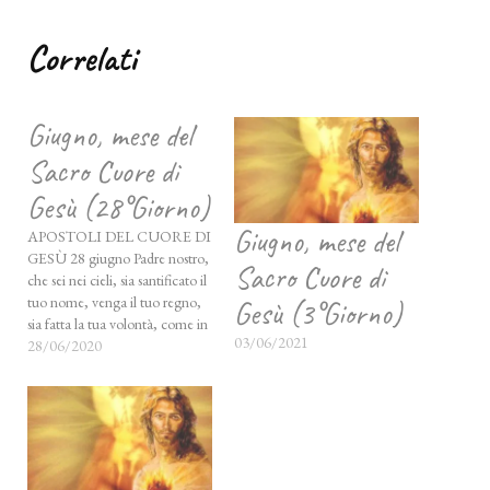
Correlati
Giugno, mese del
Sacro Cuore di
Gesù (28°Giorno)
Giugno, mese del
APOSTOLI DEL CUORE DI
GESÙ 28 giugno Padre nostro,
Sacro Cuore di
che sei nei cieli, sia santificato il
tuo nome, venga il tuo regno,
Gesù (3°Giorno)
sia fatta la tua volontà, come in
03/06/2021
cielo così in terra. Dacci oggi il
28/06/2020
nostro pane quotidiano, rimetti
a noi i nostri debiti come noi li
rimettiamo ai…