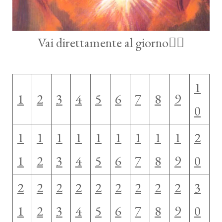
Vai direttamente al giorno👇🏻
1
1
2
3
4
5
6
7
8
9
0
1
1
1
1
1
1
1
1
1
2
1
2
3
4
5
6
7
8
9
0
2
2
2
2
2
2
2
2
2
3
1
2
3
4
5
6
7
8
9
0