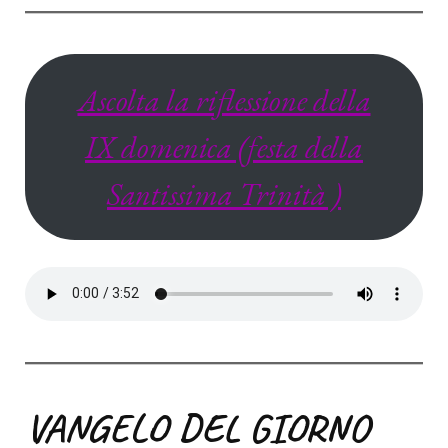
Ascolta la riflessione della
IX domenica (festa della
Santissima Trinità )
VANGELO DEL GIORNO