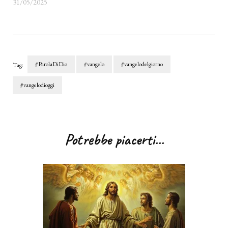
31/05/2025
#ParolaDiDio
#vangelo
#vangelodelgiorno
Tag:
#vangelodioggi
Navigazione
articoli
Potrebbe piacerti...