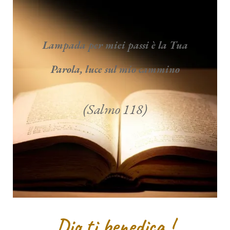
Lampada per miei passi è la Tua
Parola, luce sul mio cammino
(Salmo 118)
Dio ti benedica !