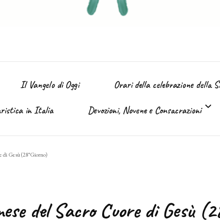
Il Vangelo di Oggi
Orari della celebrazione della 
istica in Italia
Devozioni, Novene e Consacrazioni
’ Immacolata
e di Gesù (28°Giorno)
Tutte le devozioni
Sacro Cuore di Gesù (Giugno)
mese del Sacro Cuore di Gesù (2