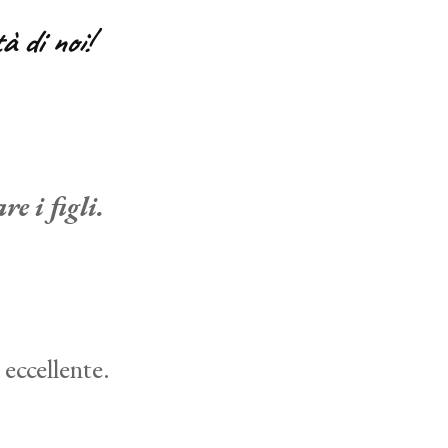
à di noi!
e i figli.
 eccellente.