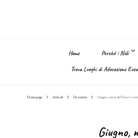
Home
Perché i Nidi
Trova Luoghi di Adorazione Eucar
Perché i Nidi dell
Homepage
Articoli
Devozioni
Giugno, mese del Sacro Cuor
Il sogno
Giugno, 
Chi Sono