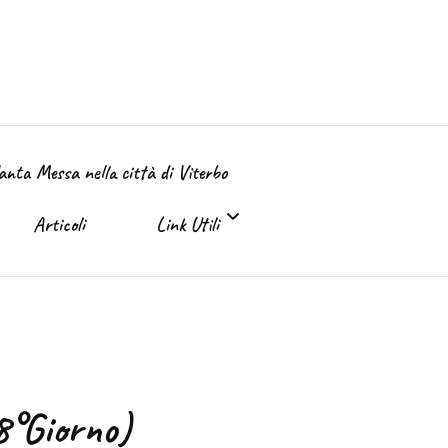
Santa Messa nella città di Viterbo
Articoli
Link Utili
Link Utili
Sante Messe on-line e in TV
8°Giorno)