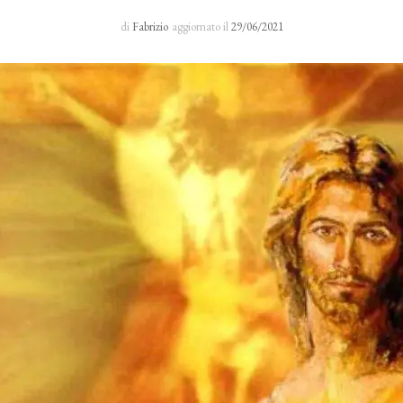
Sacro Manto
di
Fabrizio
aggiornato il
29/06/2021
Rosario 24 H
I primi cinque sabati del mese
Novena al Volto Santo
Via Crucis
Richieste di preghiera
Testimonianze