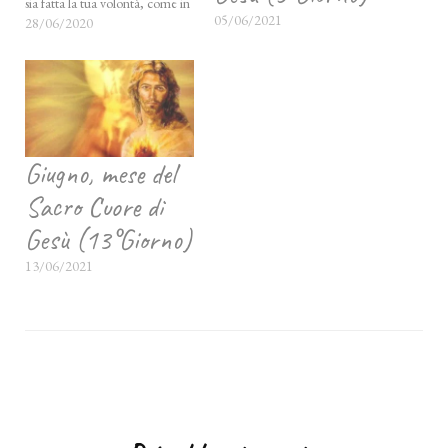
sia fatta la tua volontà, come in
05/06/2021
cielo così in terra. Dacci oggi il
28/06/2020
nostro pane quotidiano, rimetti
a noi i nostri debiti come noi li
rimettiamo ai…
Giugno, mese del
Sacro Cuore di
Gesù (13°Giorno)
13/06/2021
Navigazione
articoli