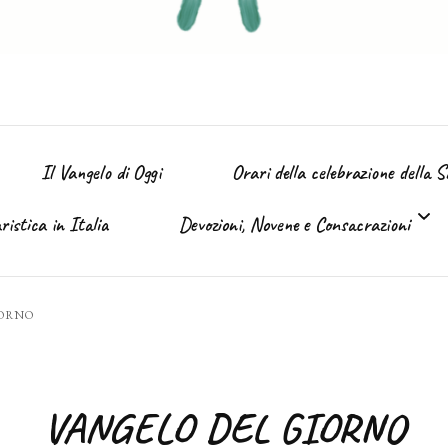
Il Vangelo di Oggi
Orari della celebrazione della 
istica in Italia
Devozioni, Novene e Consacrazioni
’ Immacolata
IORNO
Tutte le devozioni
Sacro Cuore di Gesù (Giugno)
VANGELO DEL GIORNO