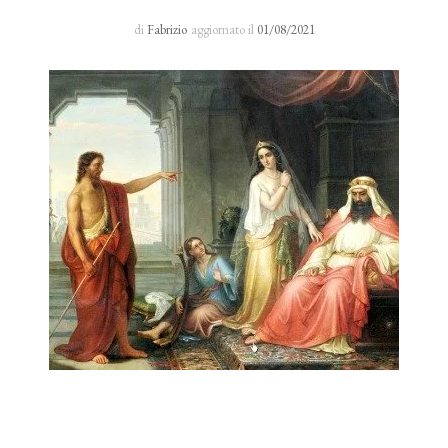
Sacro Manto
di
Fabrizio
aggiornato il
01/08/2021
Rosario 24 H
I primi cinque sabati del mese
Novena al Volto Santo
Via Crucis
Richieste di preghiera
Testimonianze