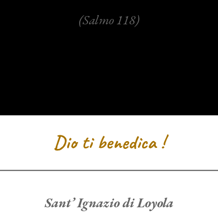
(Salmo 118)
Dio ti benedica !
Sant’ Ignazio di Loyola