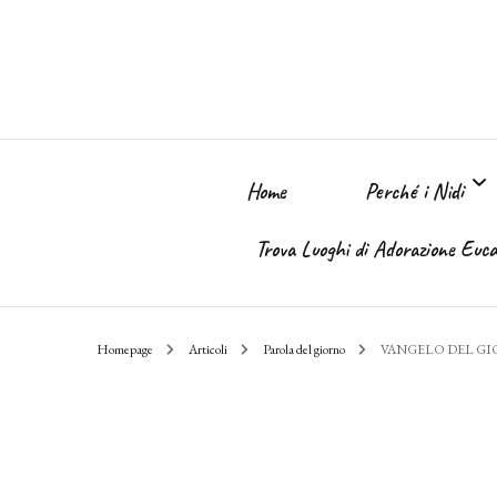
Home
Perché i Nidi
Trova Luoghi di Adorazione Eucar
Perché i Nidi dell
Homepage
Articoli
Parola del giorno
VANGELO DEL G
Il sogno
Chi Sono