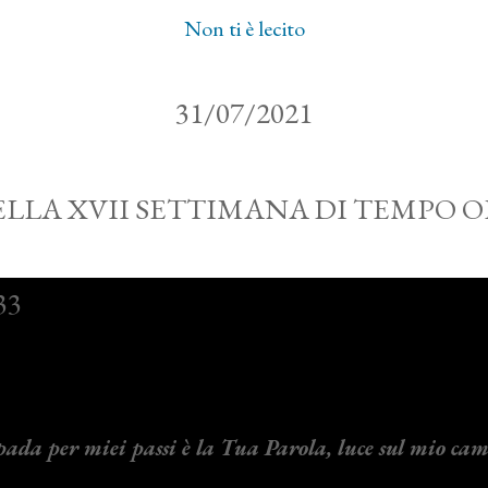
Non ti è lecito
31/07/2021
ELLA XVII SETTIMANA DI TEMPO 
da per miei passi è la Tua Parola, luce sul mio c