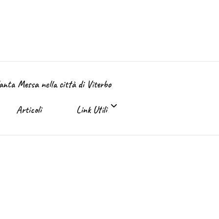
Santa Messa nella città di Viterbo
Articoli
Link Utili
Link Utili
Sante Messe on-line e in TV