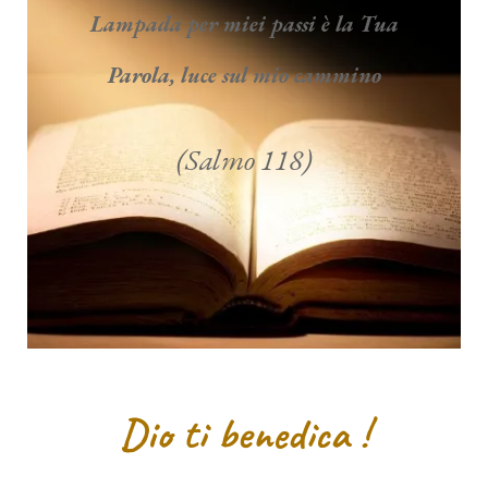
Lampada per miei passi è la Tua
Parola, luce sul mio cammino
(Salmo 118)
Dio ti benedica !