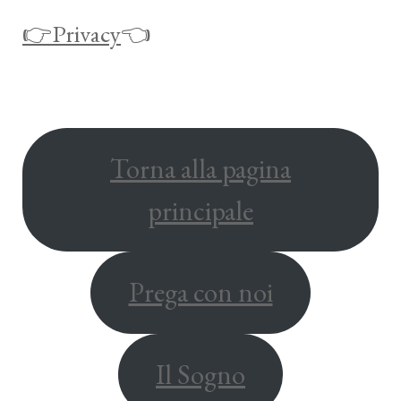
👉Privacy
👈
Torna alla pagina
principale
Prega con noi
Il Sogno