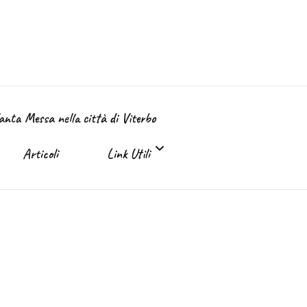
Santa Messa nella città di Viterbo
Articoli
Link Utili
Link Utili
Sante Messe on-line e in TV