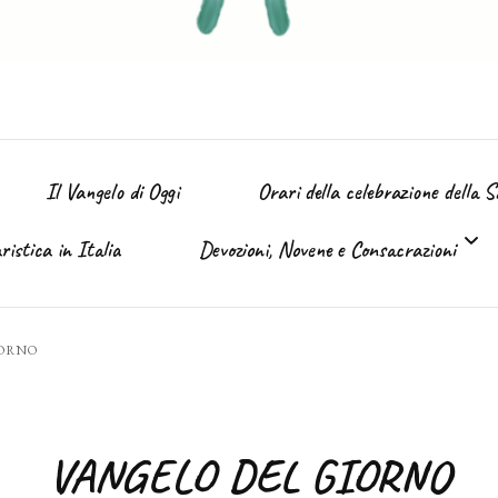
Il Vangelo di Oggi
Orari della celebrazione della 
istica in Italia
Devozioni, Novene e Consacrazioni
’ Immacolata
IORNO
Tutte le devozioni
Sacro Cuore di Gesù (Giugno)
VANGELO DEL GIORNO