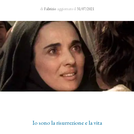
Sacro Manto
di
Fabrizio
aggiornato il
31/07/2021
Rosario 24 H
I primi cinque sabati del mese
Novena al Volto Santo
Via Crucis
Richieste di preghiera
Io sono la risurrezione e la vita
Testimonianze