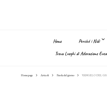
Home
Perché i Nidi
Trova Luoghi di Adorazione Eucar
Perché i Nidi dell
Homepage
Articoli
Parola del giorno
VANGELO DEL G
Il sogno
Chi Sono