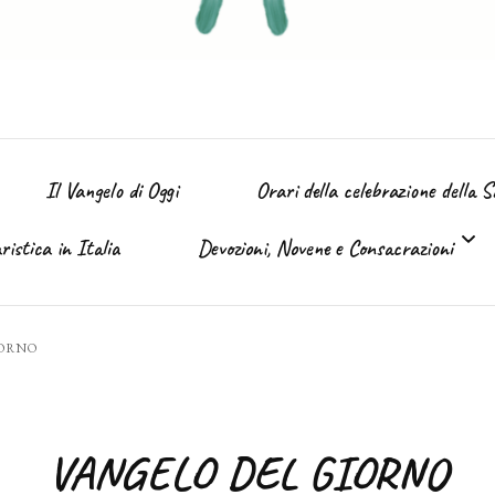
Il Vangelo di Oggi
Orari della celebrazione della 
istica in Italia
Devozioni, Novene e Consacrazioni
’ Immacolata
IORNO
Tutte le devozioni
Sacro Cuore di Gesù (Giugno)
VANGELO DEL GIORNO