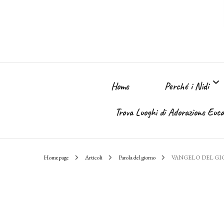
Home
Perché i Nidi
Trova Luoghi di Adorazione Eucar
Perché i Nidi dell
Homepage
Articoli
Parola del giorno
VANGELO DEL G
Il sogno
Chi Sono