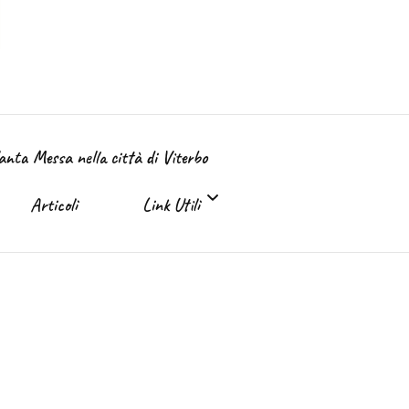
Santa Messa nella città di Viterbo
Articoli
Link Utili
Link Utili
Sante Messe on-line e in TV