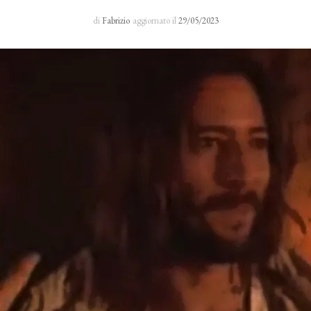
Sacro Manto
di
Fabrizio
aggiornato il
29/05/2023
Rosario 24 H
I primi cinque sabati del mese
Novena al Volto Santo
Via Crucis
Richieste di preghiera
Testimonianze