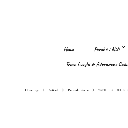
Home
Perché i Nidi
Trova Luoghi di Adorazione Eucar
Perché i Nidi dell
Homepage
Articoli
Parola del giorno
VANGELO DEL G
Il sogno
Chi Sono