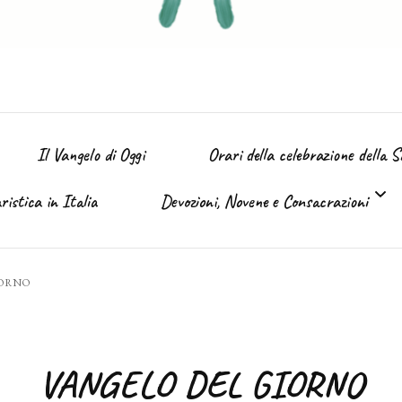
Il Vangelo di Oggi
Orari della celebrazione della 
istica in Italia
Devozioni, Novene e Consacrazioni
’ Immacolata
IORNO
Tutte le devozioni
Sacro Cuore di Gesù (Giugno)
VANGELO DEL GIORNO