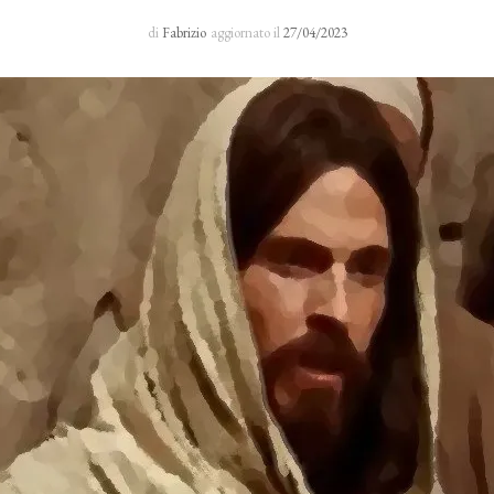
Sacro Manto
di
Fabrizio
aggiornato il
27/04/2023
Rosario 24 H
I primi cinque sabati del mese
Novena al Volto Santo
Via Crucis
Richieste di preghiera
Testimonianze