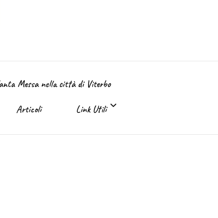
Santa Messa nella città di Viterbo
Articoli
Link Utili
Link Utili
Sante Messe on-line e in TV