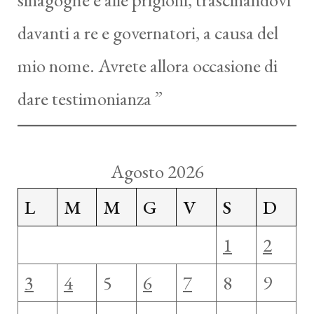
davanti a re e governatori, a causa del
mio nome. Avrete allora occasione di
dare testimonianza ”
Agosto 2026
L
M
M
G
V
S
D
1
2
3
4
5
6
7
8
9