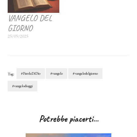
VANGELO DEL
GIORNO
25/05/2025
#ParolaDiDio
#vangelo
#vangelodelgiorno
Tag:
#vangelodioggi
Navigazione
articoli
Potrebbe piacerti...