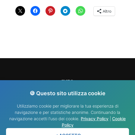
Altro
INFO
🍪 Questo sito utilizza cookie
info@nididellimmacolata.com
Utilizziamo cookie per migliorare la tua esperienza di
navigazione e per statistiche anonime. Continuando la
navigazione accetti l'uso dei cookie.
Privacy Policy
|
Cookie
Policy