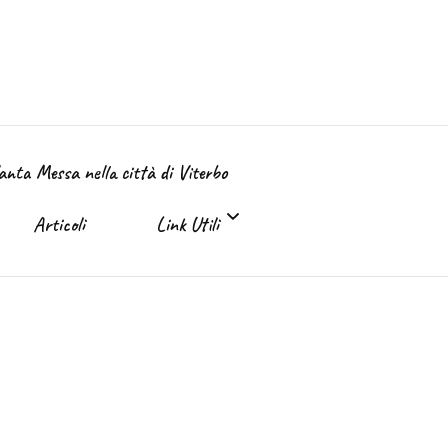
Santa Messa nella città di Viterbo
Articoli
Link Utili
Link Utili
Sante Messe on-line e in TV