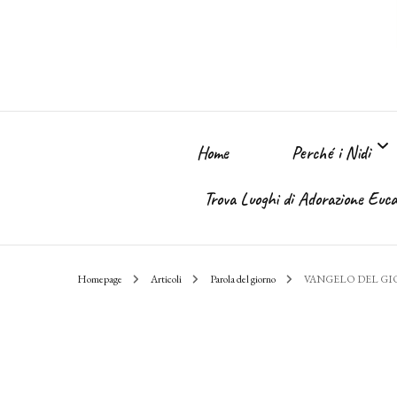
Home
Perché i Nidi
Trova Luoghi di Adorazione Eucar
Perché i Nidi dell
Homepage
Articoli
Parola del giorno
VANGELO DEL G
Il sogno
Chi Sono