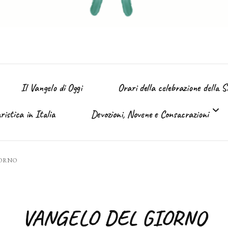
Il Vangelo di Oggi
Orari della celebrazione della 
istica in Italia
Devozioni, Novene e Consacrazioni
’ Immacolata
IORNO
Tutte le devozioni
Sacro Cuore di Gesù (Giugno)
VANGELO DEL GIORNO