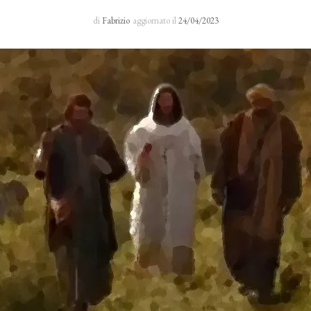
Sacro Manto
di
Fabrizio
aggiornato il
24/04/2023
Rosario 24 H
I primi cinque sabati del mese
Novena al Volto Santo
Via Crucis
Richieste di preghiera
Testimonianze