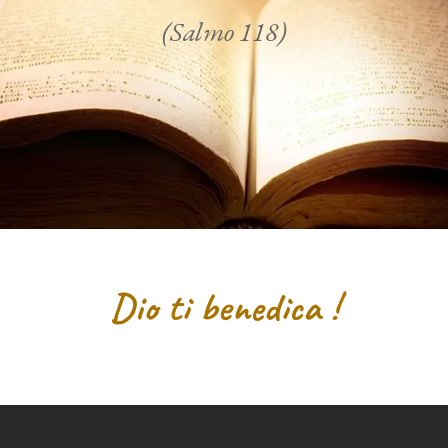
(Salmo 118)
Dio ti benedica !