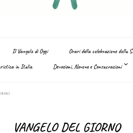
Il Vangelo di Oggi
Orari della celebrazione della 
istica in Italia
Devozioni, Novene e Consacrazioni
’ Immacolata
IORNO
Tutte le devozioni
Sacro Cuore di Gesù (Giugno)
VANGELO DEL GIORNO