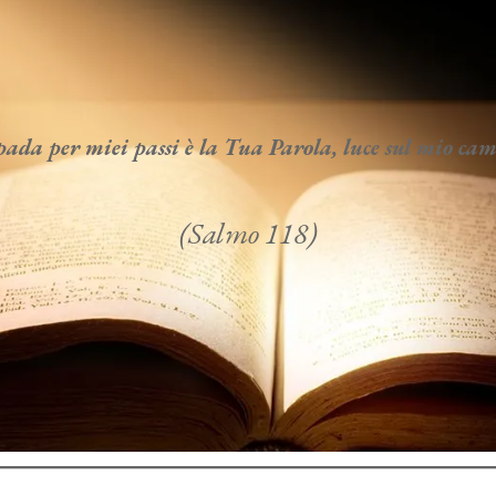
da per miei passi è la Tua Parola, luce sul mio c
(Salmo 118)