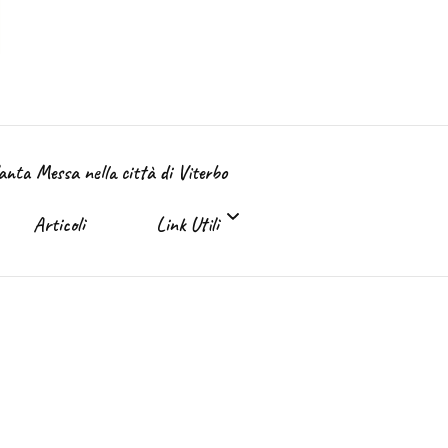
Santa Messa nella città di Viterbo
Articoli
Link Utili
Link Utili
Sante Messe on-line e in TV