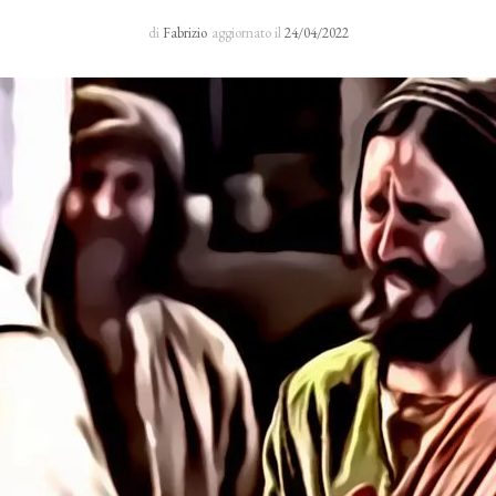
Sacro Manto
di
Fabrizio
aggiornato il
24/04/2022
Rosario 24 H
I primi cinque sabati del mese
Novena al Volto Santo
Via Crucis
Richieste di preghiera
Testimonianze