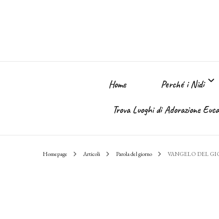
Home
Perché i Nidi
Trova Luoghi di Adorazione Eucar
Perché i Nidi dell
Homepage
Articoli
Parola del giorno
VANGELO DEL G
Il sogno
Chi Sono