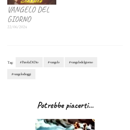
VANGELO DEL
GIORNO
22/06/2024
#ParolaDiDio
#vangelo
#vangelodelgiorno
Tag:
#vangelodioggi
Navigazione
articoli
Potrebbe piacerti...