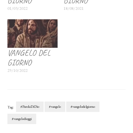
GIORNO
GIORNO
01/03/2022
18/08/2021
VANGELO DEL
GIORNO
29/10/2022
#ParolaDiDio
#vangelo
#vangelodelgiorno
Tag:
#vangelodioggi
Navigazione