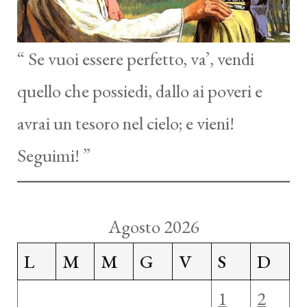
“ Se vuoi essere perfetto, va’, vendi
quello che possiedi, dallo ai poveri e
avrai un tesoro nel cielo; e vieni!
Seguimi! ”
Agosto 2026
L
M
M
G
V
S
D
1
2