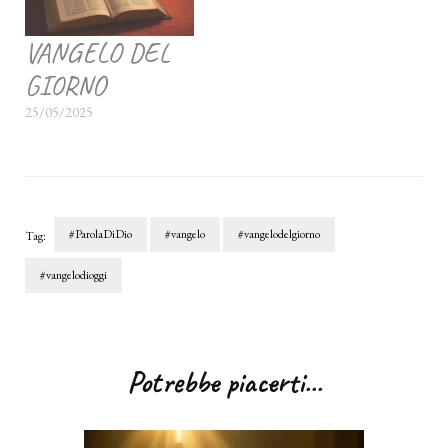
VANGELO DEL
GIORNO
25/05/2025
#ParolaDiDio
#vangelo
#vangelodelgiorno
Tag:
#vangelodioggi
Navigazione
articoli
Potrebbe piacerti...