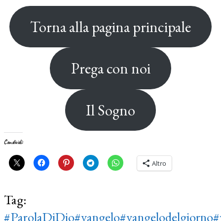
Torna alla pagina principale
Prega con noi
Il Sogno
Condividi:
Altro
Tag:
#ParolaDiDio
#vangelo
#vangelodelgiorno
#