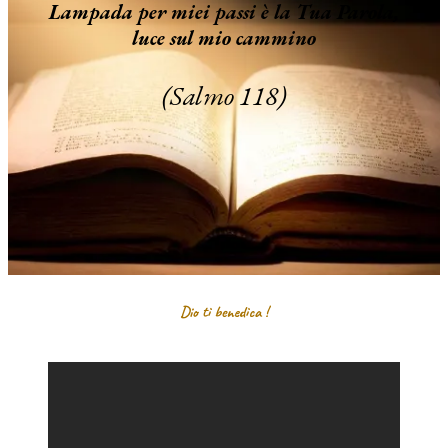
Lampada per miei passi è la Tua Parola,
luce sul mio cammino
(Salmo 118)
Dio ti benedica !