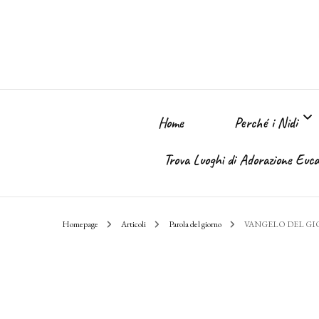
Home
Perché i Nidi
Trova Luoghi di Adorazione Eucar
Perché i Nidi dell
Homepage
Articoli
Parola del giorno
VANGELO DEL G
Il sogno
Chi Sono