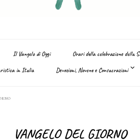
Il Vangelo di Oggi
Orari della celebrazione della 
istica in Italia
Devozioni, Novene e Consacrazioni
’ Immacolata
IORNO
Tutte le devozioni
Sacro Cuore di Gesù (Giugno)
VANGELO DEL GIORNO