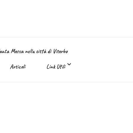
Santa Messa nella città di Viterbo
Articoli
Link Utili
Link Utili
Sante Messe on-line e in TV