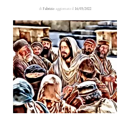
Sacro Manto
di
Fabrizio
aggiornato il
16/03/2022
Rosario 24 H
I primi cinque sabati del mese
Novena al Volto Santo
Via Crucis
Richieste di preghiera
Testimonianze