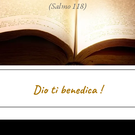
(Salmo 118)
Dio ti benedica !