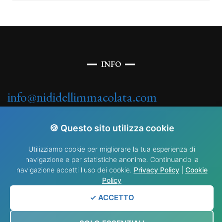
INFO
info@nididellimmacolata.com
🍪 Questo sito utilizza cookie
Utilizziamo cookie per migliorare la tua esperienza di
navigazione e per statistiche anonime. Continuando la
navigazione accetti l'uso dei cookie.
Privacy Policy
|
Cookie
© Copyright 2025 . By Fabrizio. Tutti i diritti riservati.
Blossom Fashion |
Policy
Sviluppato da
Blossom Themes
. Powered by
WordPress
.
Privacy policy
✓ ACCETTO