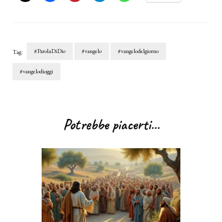
#ParolaDiDio
#vangelo
#vangelodelgiorno
Tag:
#vangelodioggi
Navigazione
articoli
Potrebbe piacerti...