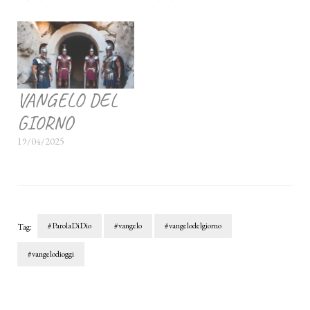
VANGELO DEL
GIORNO
19/04/2025
#ParolaDiDio
#vangelo
#vangelodelgiorno
Tag:
#vangelodioggi
Navigazione