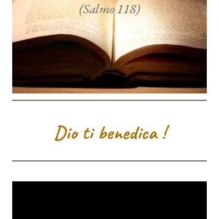
(Salmo 118)
Dio ti benedica !