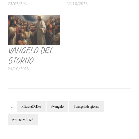
23/02/2024
27/10/2023
VANGELO DEL
GIORNO
24/10/2025
#ParolaDiDio
#vangelo
#vangelodelgiorno
Tag:
#vangelodioggi
Navigazione