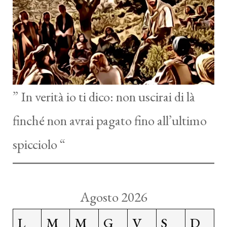
” In verità io ti dico: non uscirai di là
finché non avrai pagato fino all’ultimo
spicciolo “
Agosto 2026
L
M
M
G
V
S
D