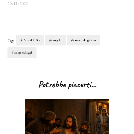
20/11/2022
#ParolaDiDio
#vangelo
#vangelodelgiorno
Tag:
#vangelodioggi
Navigazione
articoli
Potrebbe piacerti...