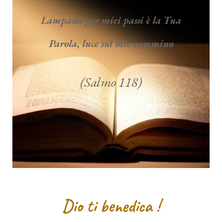
Lampada per miei passi è la Tua
Parola, luce sul mio cammino
(Salmo 118)
Dio ti benedica !