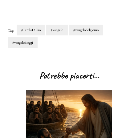
#ParolaDiDio
#vangelo
#vangelodelgiorno
Tag:
#vangelodioggi
Navigazione
articoli
Potrebbe piacerti...