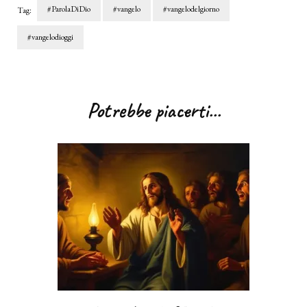
#ParolaDiDio
#vangelo
#vangelodelgiorno
Tag:
#vangelodioggi
Navigazione
articoli
Potrebbe piacerti...