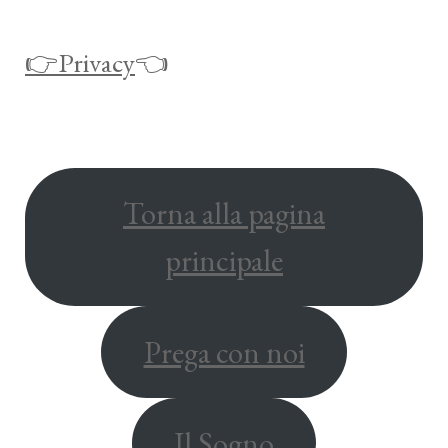
👉Privacy
👈
Torna alla pagina
principale
Prega con noi
Il Sogno