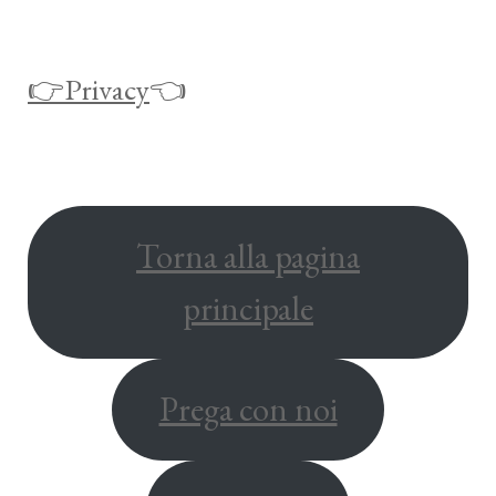
👉Privacy
👈
Torna alla pagina
principale
Prega con noi