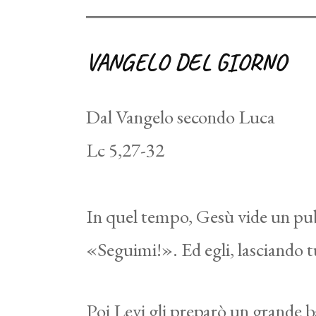
VANGELO DEL GIORNO
Dal Vangelo secondo Luca
Lc 5,27-32
In quel tempo, Gesù vide un pubb
«Seguimi!». Ed egli, lasciando tut
Poi Levi gli preparò un grande b