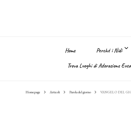
Home
Perché i Nidi
Trova Luoghi di Adorazione Eucar
Perché i Nidi dell
Homepage
Articoli
Parola del giorno
VANGELO DEL G
Il sogno
Chi Sono