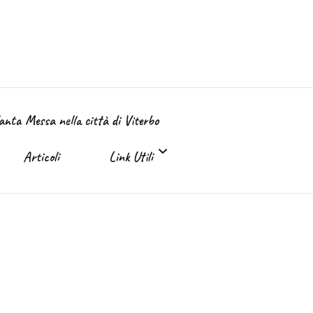
Santa Messa nella città di Viterbo
Articoli
Link Utili
Link Utili
Sante Messe on-line e in TV