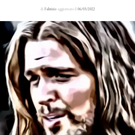
Sacro Manto
di
Fabrizio
aggiornato il
06/03/2022
Rosario 24 H
I primi cinque sabati del mese
Novena al Volto Santo
Via Crucis
Richieste di preghiera
Testimonianze