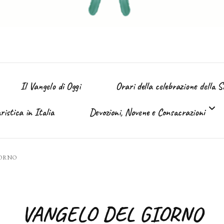
Il Vangelo di Oggi
Orari della celebrazione della 
istica in Italia
Devozioni, Novene e Consacrazioni
’ Immacolata
IORNO
Tutte le devozioni
Sacro Cuore di Gesù (Giugno)
VANGELO DEL GIORNO