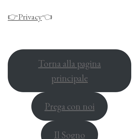
👉Privacy
👈
Torna alla pagina
principale
Prega con noi
Il Sogno