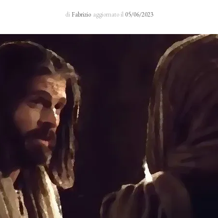
Sacro Manto
di
Fabrizio
aggiornato il
05/06/2023
Rosario 24 H
I primi cinque sabati del mese
Novena al Volto Santo
Via Crucis
Richieste di preghiera
Testimonianze