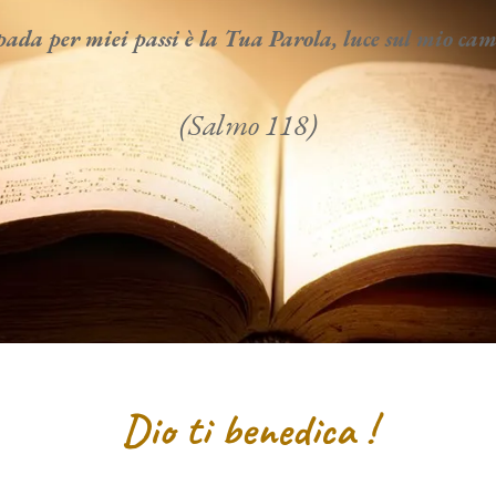
da per miei passi è la Tua Parola, luce sul mio c
(Salmo 118)
Dio ti benedica !