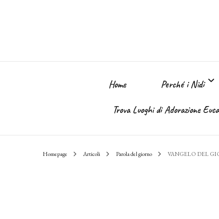
Home
Perché i Nidi
Trova Luoghi di Adorazione Eucar
Perché i Nidi dell
Homepage
Articoli
Parola del giorno
VANGELO DEL G
Il sogno
Chi Sono