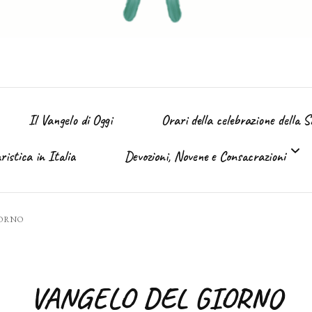
Il Vangelo di Oggi
Orari della celebrazione della 
istica in Italia
Devozioni, Novene e Consacrazioni
’ Immacolata
IORNO
Tutte le devozioni
Sacro Cuore di Gesù (Giugno)
VANGELO DEL GIORNO