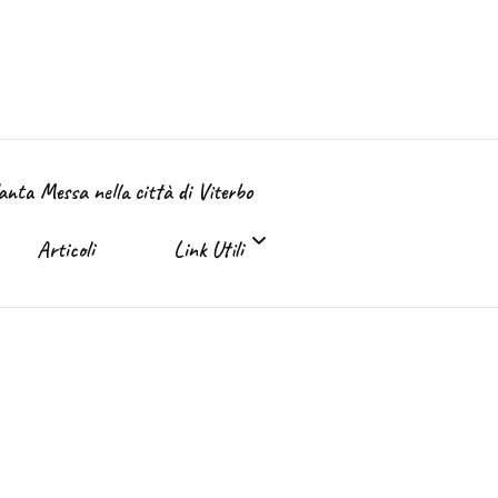
Santa Messa nella città di Viterbo
Articoli
Link Utili
Link Utili
Sante Messe on-line e in TV