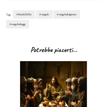
#ParolaDiDio
#vangelo
#vangelodelgiorno
Tag:
#vangelodioggi
Navigazione
articoli
Potrebbe piacerti...