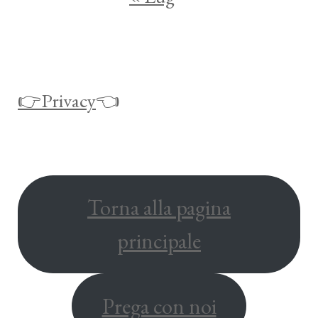
👉Privacy
👈
Torna alla pagina
principale
Prega con noi