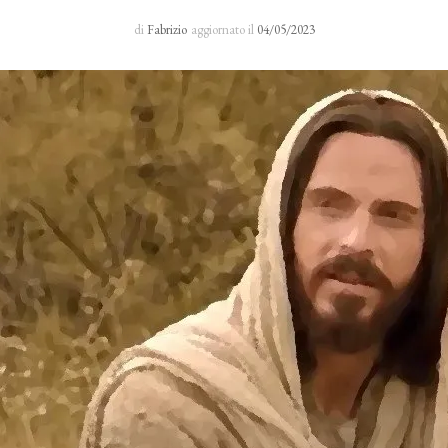
Sacro Manto
di
Fabrizio
aggiornato il
04/05/2023
Rosario 24 H
I primi cinque sabati del mese
Novena al Volto Santo
Via Crucis
Richieste di preghiera
Testimonianze