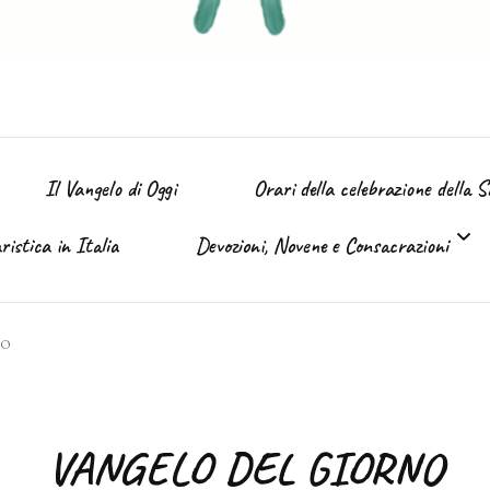
Il Vangelo di Oggi
Orari della celebrazione della 
istica in Italia
Devozioni, Novene e Consacrazioni
’ Immacolata
NO
Tutte le devozioni
Sacro Cuore di Gesù (Giugno)
VANGELO DEL GIORNO