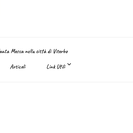
Santa Messa nella città di Viterbo
Articoli
Link Utili
Link Utili
Sante Messe on-line e in TV