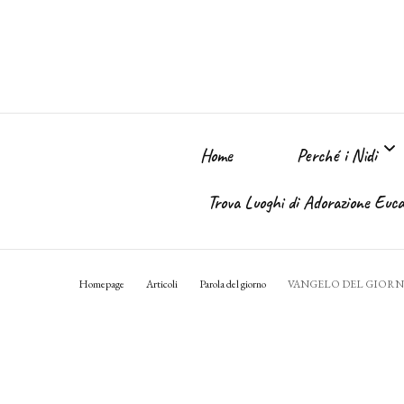
Home
Perché i Nidi
Trova Luoghi di Adorazione Eucar
Perché i Nidi dell
Homepage
Articoli
Parola del giorno
VANGELO DEL GIOR
Il sogno
Chi Sono