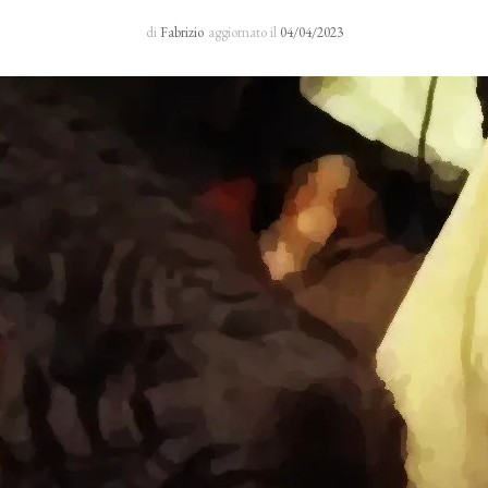
Sacro Manto
di
Fabrizio
aggiornato il
04/04/2023
Rosario 24 H
I primi cinque sabati del mese
Novena al Volto Santo
Via Crucis
Richieste di preghiera
Testimonianze