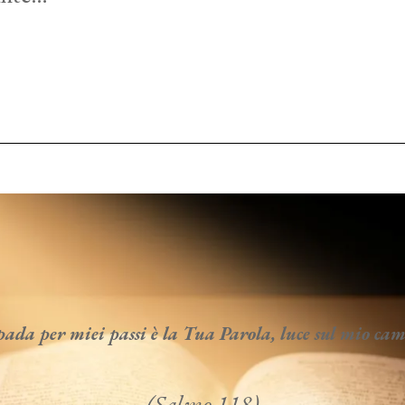
da per miei passi è la Tua Parola, luce sul mio c
(Salmo 118)