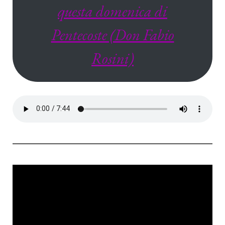
questa domenica di
Pentecoste (Don Fabio
Rosini)