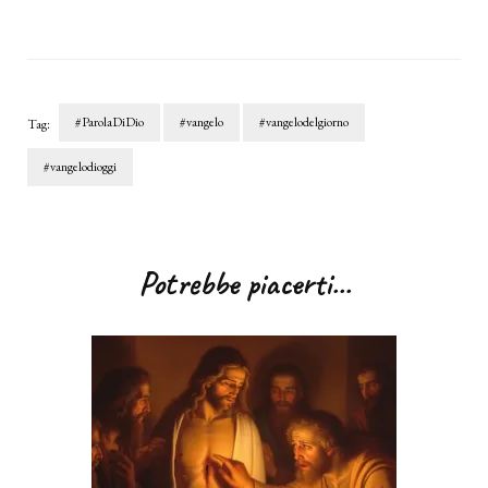
#ParolaDiDio
#vangelo
#vangelodelgiorno
Tag:
#vangelodioggi
Navigazione
articoli
Potrebbe piacerti...