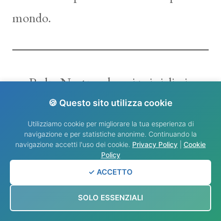
mondo.
Padre Nostro, che sei nei cieli, sia
santificato il tuo nome, venga il tuo
🍪 Questo sito utilizza cookie
Utilizziamo cookie per migliorare la tua esperienza di
Regno,
navigazione e per statistiche anonime. Continuando la
navigazione accetti l'uso dei cookie.
Privacy Policy
|
Cookie
Policy
sia fatta la tua volontà, come in cielo
✓ ACCETTO
così in terra.
SOLO ESSENZIALI