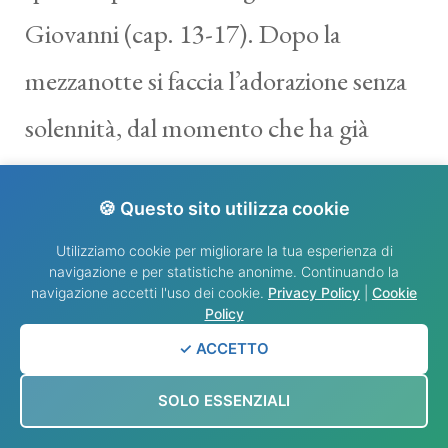
Giovanni (cap. 13-17). Dopo la
mezzanotte si faccia l’adorazione senza
solennità, dal momento che ha già
avuto inizio il giorno della Passione del
🍪 Questo sito utilizza cookie
Signore. Dopo la celebrazione della
Utilizziamo cookie per migliorare la tua esperienza di
Messa del Giovedì santo, si tolgano le
navigazione e per statistiche anonime. Continuando la
navigazione accetti l'uso dei cookie.
Privacy Policy
|
Cookie
tovaglie dall’altare e la croce. Ciò va
Policy
✓ ACCETTO
fatto privatamente come semplice
SOLO ESSENZIALI
operazione pratica che predispone