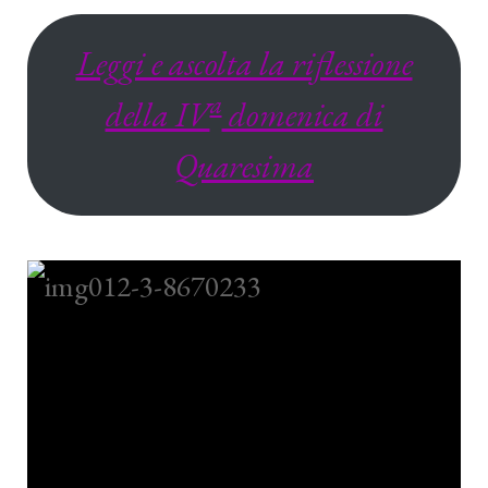
Leggi e ascolta la riflessione
a
della IV
domenica di
Quaresima