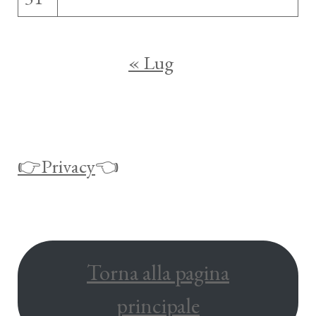
« Lug
👉Privacy
👈
Torna alla pagina
principale