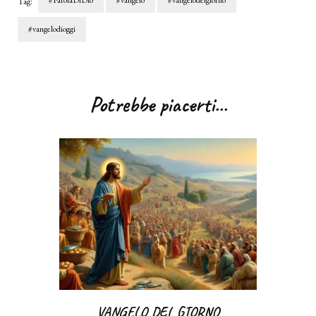
#ParolaDiDio
#vangelo
#vangelodelgiorno
Tag:
#vangelodioggi
Navigazione
articoli
Potrebbe piacerti...
VANGELO DEL GIORNO