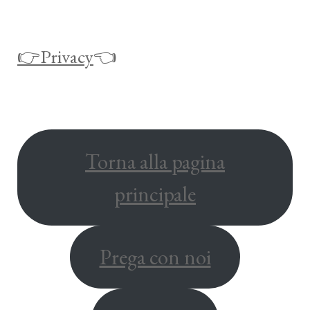
👉Privacy
👈
Torna alla pagina
principale
Prega con noi