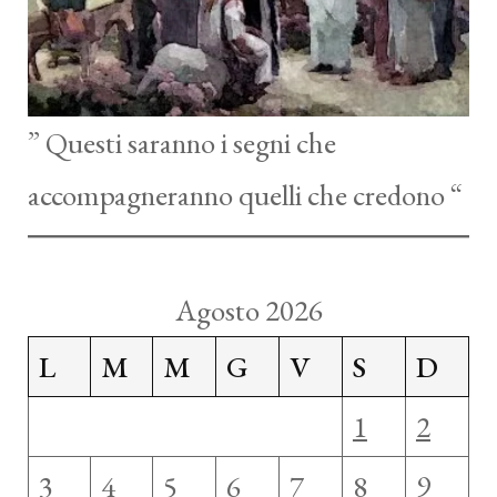
” Questi saranno i segni che
accompagneranno quelli che credono “
Agosto 2026
L
M
M
G
V
S
D
1
2
3
4
5
6
7
8
9