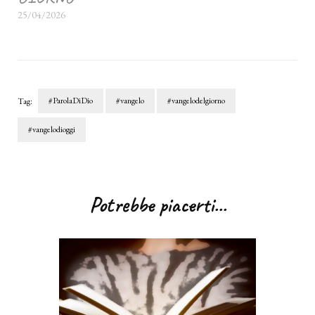
25/04/2026
#ParolaDiDio
#vangelo
#vangelodelgiorno
Tag:
#vangelodioggi
Navigazione
articoli
Potrebbe piacerti...