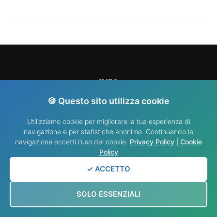
INFO
🍪 Questo sito utilizza cookie
info@nididellimmacolata.com
Utilizziamo cookie per migliorare la tua esperienza di
navigazione e per statistiche anonime. Continuando la
navigazione accetti l'uso dei cookie.
Privacy Policy
|
Cookie
Policy
✓ ACCETTO
© Copyright 2025 . By Fabrizio. Tutti i diritti riservati.
Blossom Fashion |
SOLO ESSENZIALI
Sviluppato da
Blossom Themes
. Powered by
WordPress
.
Privacy policy