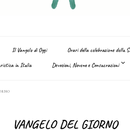
Il Vangelo di Oggi
Orari della celebrazione della 
istica in Italia
Devozioni, Novene e Consacrazioni
’ Immacolata
IORNO
Tutte le devozioni
Sacro Cuore di Gesù (Giugno)
VANGELO DEL GIORNO