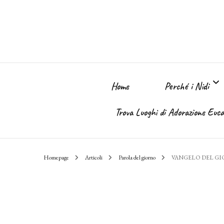
Home
Perché i Nidi
Trova Luoghi di Adorazione Eucar
Perché i Nidi dell
Homepage
Articoli
Parola del giorno
VANGELO DEL G
Il sogno
Chi Sono