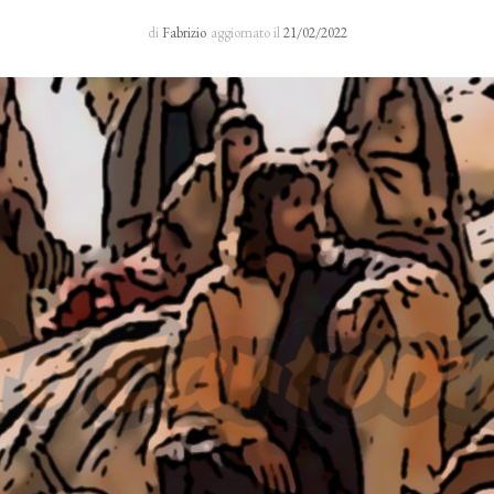
Sacro Manto
di
Fabrizio
aggiornato il
21/02/2022
Rosario 24 H
I primi cinque sabati del mese
Novena al Volto Santo
Via Crucis
Richieste di preghiera
Testimonianze