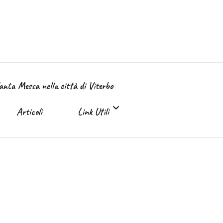
Santa Messa nella città di Viterbo
Articoli
Link Utili
Link Utili
Sante Messe on-line e in TV