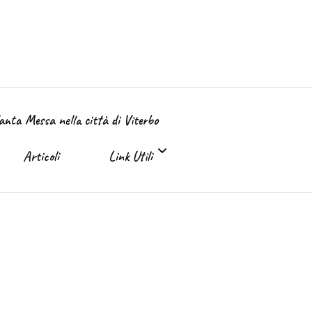
Santa Messa nella città di Viterbo
Articoli
Link Utili
Link Utili
Sante Messe on-line e in TV