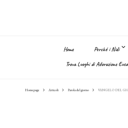
Home
Perché i Nidi
Trova Luoghi di Adorazione Eucar
Perché i Nidi dell
Homepage
Articoli
Parola del giorno
VANGELO DEL G
Il sogno
Chi Sono