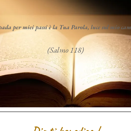
da per miei passi è la Tua Parola, luce sul mio c
(Salmo 118)
Dio ti benedica !