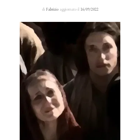
Sacro Manto
di
Fabrizio
aggiornato il
16/09/2022
Rosario 24 H
I primi cinque sabati del mese
Novena al Volto Santo
Via Crucis
Richieste di preghiera
Testimonianze