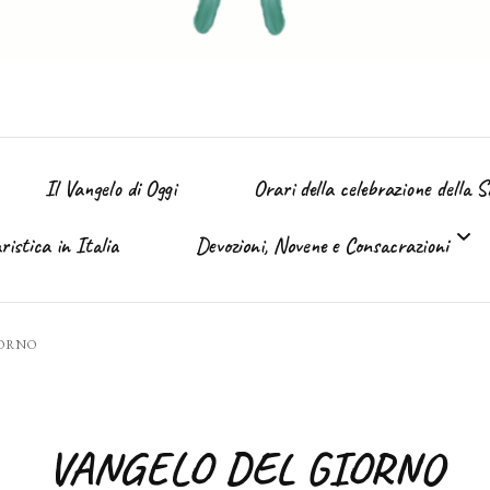
Il Vangelo di Oggi
Orari della celebrazione della 
istica in Italia
Devozioni, Novene e Consacrazioni
’ Immacolata
IORNO
Tutte le devozioni
Sacro Cuore di Gesù (Giugno)
VANGELO DEL GIORNO