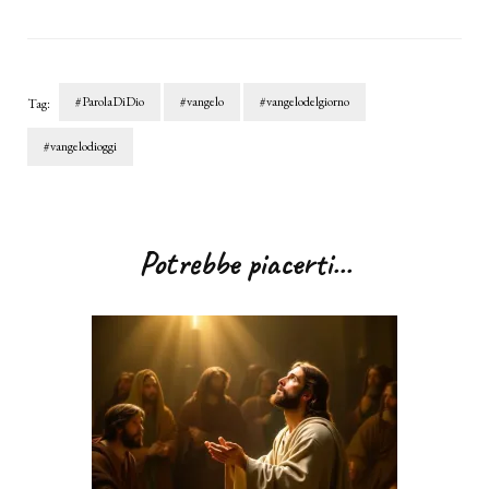
#ParolaDiDio
#vangelo
#vangelodelgiorno
Tag:
#vangelodioggi
Navigazione
articoli
Potrebbe piacerti...