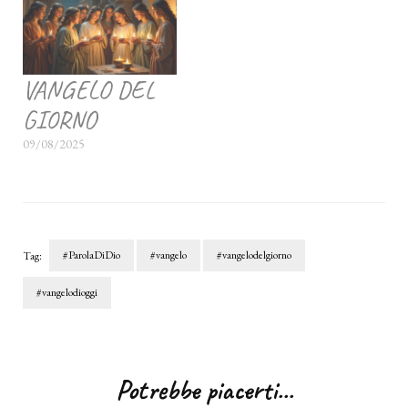
VANGELO DEL
GIORNO
09/08/2025
#ParolaDiDio
#vangelo
#vangelodelgiorno
Tag:
#vangelodioggi
Navigazione
articoli
Potrebbe piacerti...