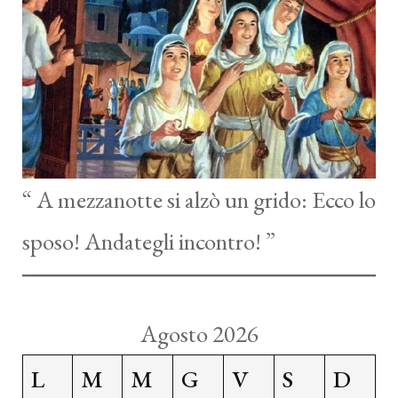
“ A mezzanotte si alzò un grido: Ecco lo
sposo! Andategli incontro! ”
Agosto 2026
L
M
M
G
V
S
D