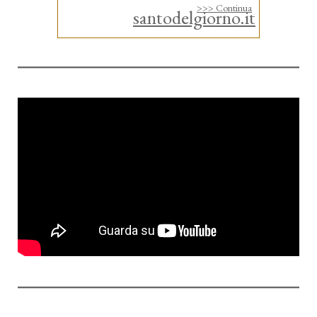
>>> Continua
santodelgiorno.it