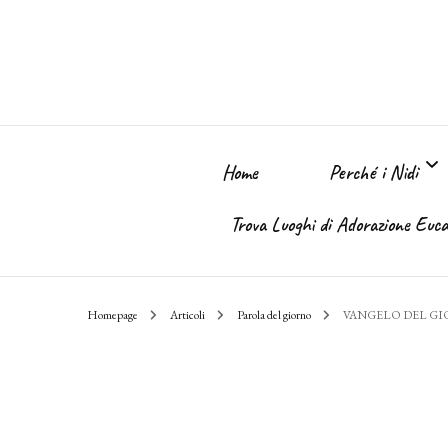
Home
Perché i Nidi
Trova Luoghi di Adorazione Eucar
Perché i Nidi dell
Homepage
Articoli
Parola del giorno
VANGELO DEL G
Il sogno
Chi Sono