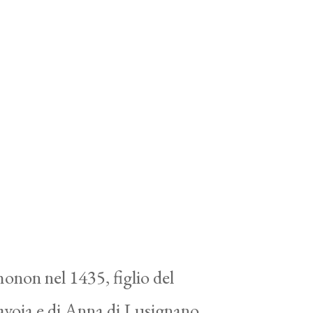
non nel 1435, figlio del
avoia e di Anna di Lusignano,