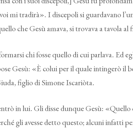
nsa con i suoi discepoli,] Gesù fu profondam
di voi mi tradirà». I discepoli si guardavano l’
quello che Gesù amava, si trovava a tavola al 
formarsi chi fosse quello di cui parlava. Ed eg
pose Gesù: «È colui per il quale intingerò il b
Giuda, figlio di Simone Iscariòta.
ntrò in lui. Gli disse dunque Gesù: «Quello c
ché gli avesse detto questo; alcuni infatti 