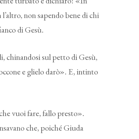
ente turbato e dichiarò: «In
un l’altro, non sapendo bene di chi
fianco di Gesù.
li, chinandosi sul petto di Gesù,
occone e glielo darò». E, intinto
he vuoi fare, fallo presto».
pensavano che, poiché Giuda