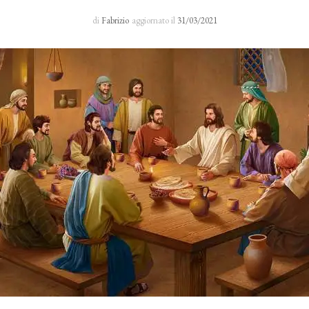
Sacro Manto
di
Fabrizio
aggiornato il
31/03/2021
Rosario 24 H
I primi cinque sabati del mese
Novena al Volto Santo
Via Crucis
Richieste di preghiera
Testimonianze