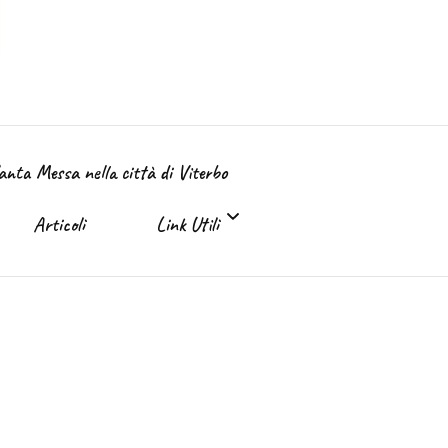
Santa Messa nella città di Viterbo
Articoli
Link Utili
Link Utili
Sante Messe on-line e in TV