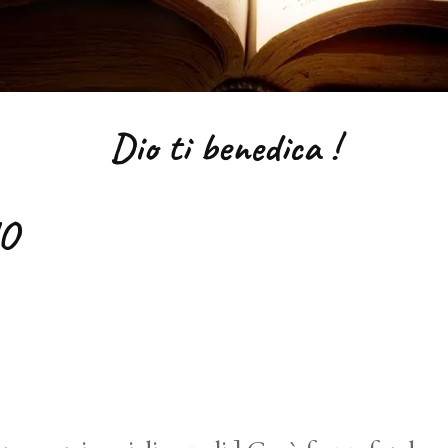
Dio ti benedica !
O