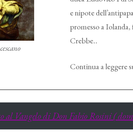
e nipote dell’antipap
promesso a Iolanda, f
Crebbe..
cescano
Continua a leggere s
to al Vangelo
di Don Fabio Rosini
( dom