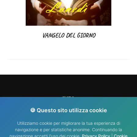
VANGELO DEL GIORNO
INFO
🍪 Questo sito utilizza cookie
info@nididellimmacolata.com
Utilizziamo cookie per migliorare la tua esperienza di
navigazione e per statistiche anonime. Continuando la
navigazione accetti l'uso dei cookie.
Privacy Policy
|
Cookie