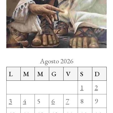
Agosto 2026
L
M
M
G
V
S
D
1
2
3
4
5
6
7
8
9