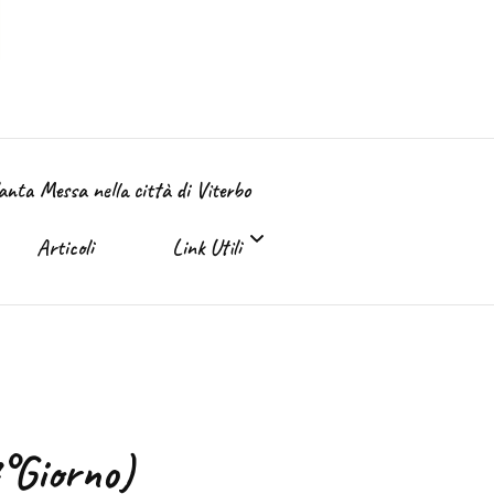
Santa Messa nella città di Viterbo
Articoli
Link Utili
Link Utili
Sante Messe on-line e in TV
7°Giorno)