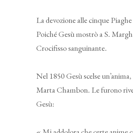
La devozione alle cinque Piaghe
Poiché Gesù mostrò a S. Margher
Crocifisso sanguinante.
Nel 1850 Gesù scelse un’anima, af
Marta Chambon. Le furono rivelati
Gesù:
« Mi addolora che certe anime c