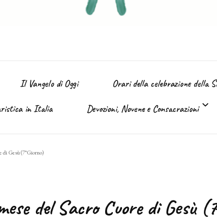
Il Vangelo di Oggi
Orari della celebrazione della 
istica in Italia
Devozioni, Novene e Consacrazioni
’ Immacolata
e di Gesù (7°Giorno)
Tutte le devozioni
Sacro Cuore di Gesù (Giugno)
mese del Sacro Cuore di Gesù (