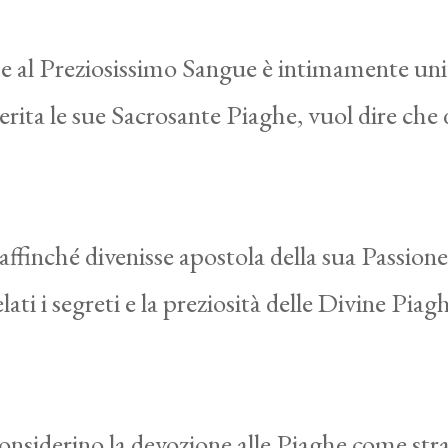
 e al Preziosissimo Sangue è intimamente uni
ita le sue Sacrosante Piaghe, vuol dire che
finché divenisse apostola della sua Passione;
 i segreti e la preziosità delle Divine Piaghe
onsiderino la devozione alle Piaghe come str