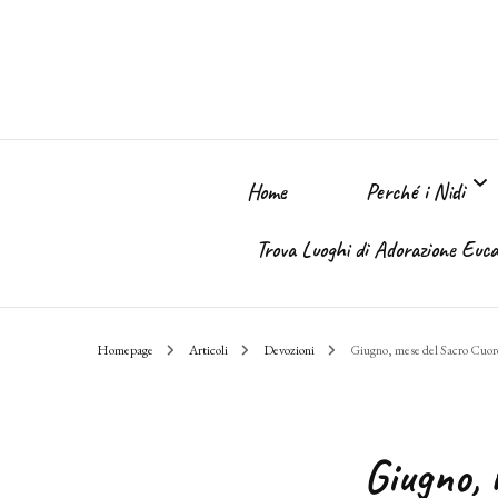
Home
Perché i Nidi
Trova Luoghi di Adorazione Eucar
Perché i Nidi dell
Homepage
Articoli
Devozioni
Giugno, mese del Sacro Cuor
Il sogno
Giugno, 
Chi Sono