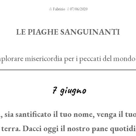
Sacro Manto
di
Fabrizio
il
07/06/2020
Rosario 24 H
LE PIAGHE SANGUINANTI
I primi cinque sabati del mese
Novena al Volto Santo
7 giugno
Via Crucis
Richieste di preghiera
, sia santificato il tuo nome, venga il tuo
 terra. Dacci oggi il nostro pane quotidi
Testimonianze