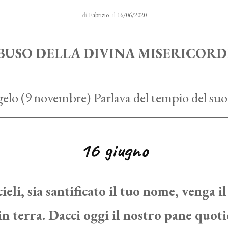
Sacro Manto
di
Fabrizio
il
16/06/2020
Rosario 24 H
BUSO DELLA DIVINA MISERICORD
I primi cinque sabati del mese
Novena al Volto Santo
16 giugno
Via Crucis
Richieste di preghiera
ieli, sia santificato il tuo nome, venga il
in terra. Dacci oggi il nostro pane quoti
Testimonianze