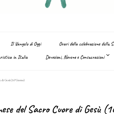
Il Vangelo di Oggi
Orari della celebrazione della 
istica in Italia
Devozioni, Novene e Consacrazioni
’ Immacolata
e di Gesù (16°Giorno)
Tutte le devozioni
Sacro Cuore di Gesù (Giugno)
mese del Sacro Cuore di Gesù (1