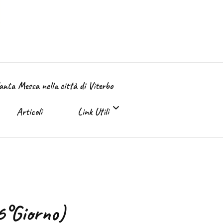
Santa Messa nella città di Viterbo
Articoli
Link Utili
Link Utili
Sante Messe on-line e in TV
6°Giorno)