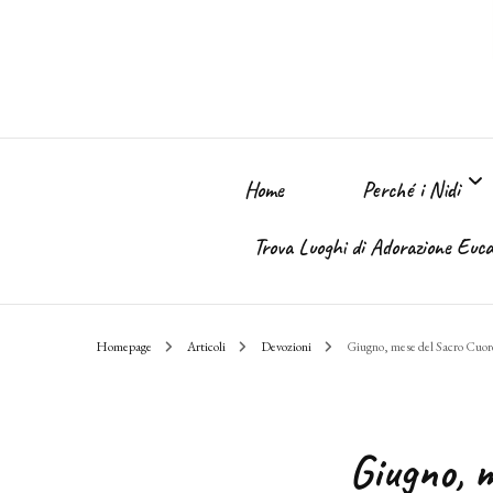
Home
Perché i Nidi
Trova Luoghi di Adorazione Eucar
Perché i Nidi dell
Homepage
Articoli
Devozioni
Giugno, mese del Sacro Cuor
Il sogno
Giugno, 
Chi Sono